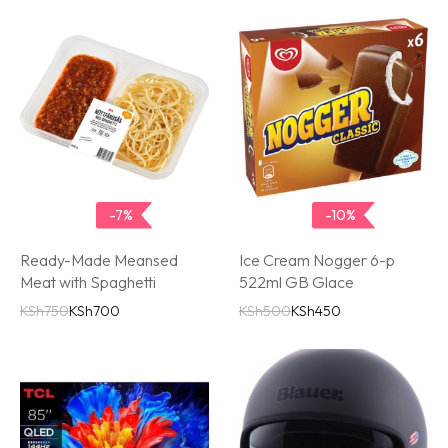
-7%
-10%
Ready-Made Meansed
Ice Cream Nogger 6-p
Meat with Spaghetti
522ml GB Glace
KSh
750
KSh
700
KSh
500
KSh
450