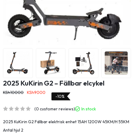
2025 KuKirin G2 – Fällbar elcykel
KSh
10000
KSh
9000
-10%
(
0
customer reviews)
In stock
2025 KuKirin G2 Fällbar elektrisk enhet 15AH 1200W 45KM/H 55KM
Antal hjul 2